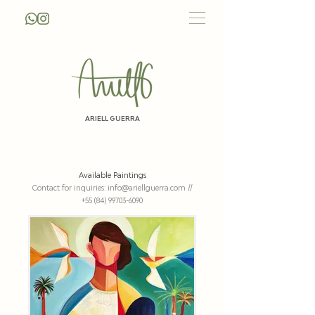
ARIELL GUERRA
Available Paintings
Contact for inquiries:
info@ariellguerra.com
//
+55 (84) 99703-6090