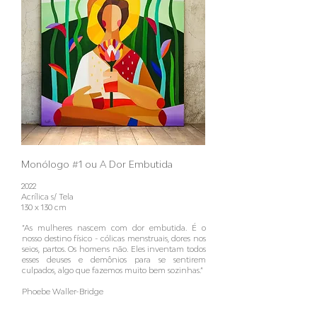
Monólogo #1 ou A Dor Embutida
2022
Acrílica s/ Tela
130 x 130 cm
“As mulheres nascem com dor embutida. É o
nosso destino físico - cólicas menstruais, dores nos
seios, partos. Os homens não. Eles inventam todos
esses deuses e demônios para se sentirem
culpados, algo que fazemos muito bem sozinhas.”
Phoebe Waller-Bridge