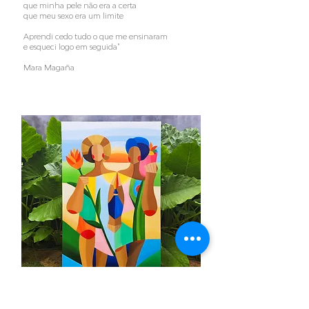
que minha pele não era a certa
que meu sexo era um limite
Aprendi cedo tudo o que me ensinaram
e esqueci logo em seguida"
Mara Magaña