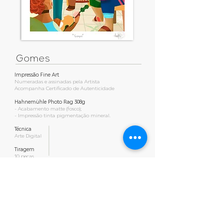
Gomes
Impressão Fine Art
Numeradas e assinadas pela Artista
Acompanha Certificado de Autenticidade
Hahnemühle Photo Rag 308g
- Acabamento matte (fosco);
- Impressão tinta pigmentação mineral.
Técnica
Arte Digital
Tiragem
10 peças
Contato para venda
Email:
info@ariellguerra.com
Whatsapp:
+55 (84) 9703-6090
Formatos
60 x 45 cm
-
R$ 600,00