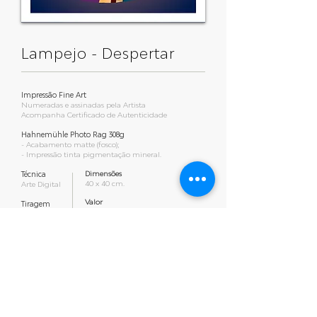
Lampejo - Despertar
Impressão Fine Art
Numeradas e assinadas pela Artista
Acompanha Certificado de Autenticidade
Hahnemühle Photo Rag 308g
- Acabamento matte (fosco);
- Impressão tinta pigmentação mineral.
Dimensões
Técnica
40 x 40 cm.
Arte Digital
​Valor
Tiragem
R$ 530,00
10 peças
Contato para venda
Email:
info@ariellguerra.com
Whatsapp:
+55 (84) 9703-6090
Voltar