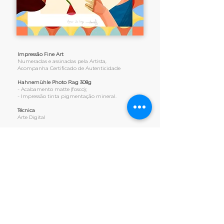
Impressão Fine Art
Numeradas e assinadas pela Artista,
Acompanha Certificado de Autenticidade
Hahnemühle Photo Rag 308g
- Acabamento matte (fosco);
- Impressão tinta pigmentação mineral.
Técnica
Arte Digital
Tiragem
10 peças
Formato
50 x 50 cm - R$ 700,00
Contato para venda
Email:
info@ariellguerra.com
Whatsapp:
+55 (84) 9703-6090